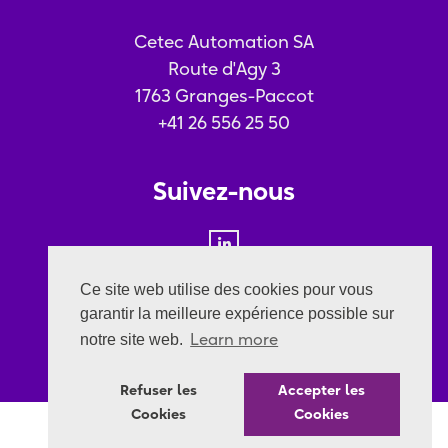
Cetec Automation SA
Route d'Agy 3
1763 Granges-Paccot
+41 26 556 25 50
Suivez-nous
Ce site web utilise des cookies pour vous
Nos certifications
garantir la meilleure expérience possible sur
notre site web.
Learn more
Refuser les
Accepter les
Cookies
Cookies
© Copyrights 2021 Cetec SA. All rights reserved.