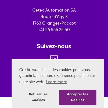
Cetec Automation SA
Route d'Agy 3
1763 Granges-Paccot
+41 26 556 25 50
Suivez-nous
Ce site web utilise des cookies pour vous
Nos certifications
garantir la meilleure expérience possible sur
notre site web.
Learn more
Refuser les
Accepter les
Cookies
Cookies
© Copyrights 2021 Cetec SA. All rights reserved.